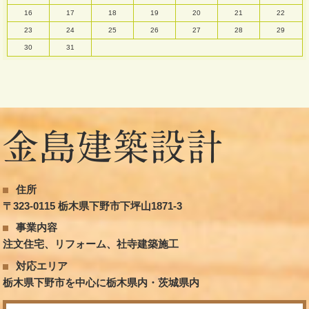
16
17
18
19
20
21
22
23
24
25
26
27
28
29
30
31
住所
〒323-0115 栃木県下野市下坪山1871-3
事業内容
注文住宅、リフォーム、社寺建築施工
対応エリア
栃木県下野市を中心に栃木県内・茨城県内