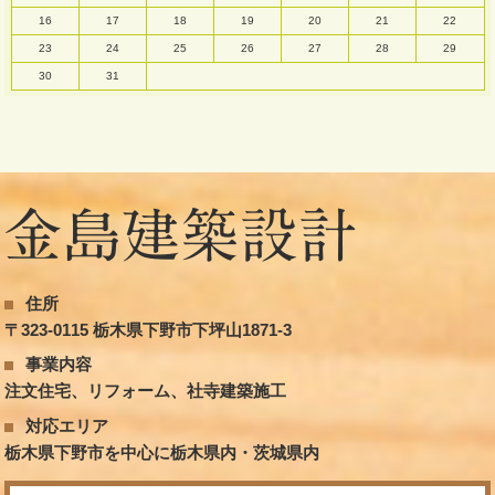
16
17
18
19
20
21
22
23
24
25
26
27
28
29
30
31
住所
〒323-0115 栃木県下野市下坪山1871-3
事業内容
注文住宅、リフォーム、社寺建築施工
対応エリア
栃木県下野市を中心に栃木県内・茨城県内