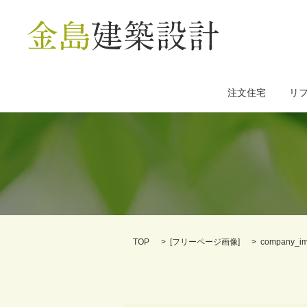
注文住宅
リ
TOP
[
フリーページ画像
]
company_i