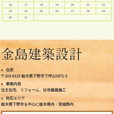
16
17
18
19
20
21
22
23
24
25
26
27
28
29
30
31
住所
〒323-0115 栃木県下野市下坪山1871-3
事業内容
注文住宅、リフォーム、社寺建築施工
対応エリア
栃木県下野市を中心に栃木県内・茨城県内