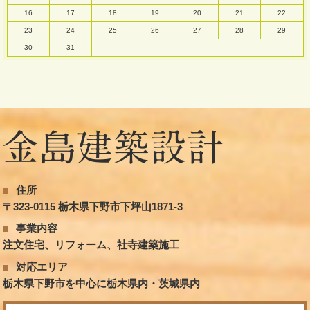
16
17
18
19
20
21
22
23
24
25
26
27
28
29
30
31
住所
〒323-0115 栃木県下野市下坪山1871-3
事業内容
注文住宅、リフォーム、社寺建築施工
対応エリア
栃木県下野市を中心に栃木県内・茨城県内