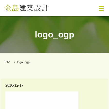
メ
logo_ogp
TOP
logo_ogp
2016-12-17