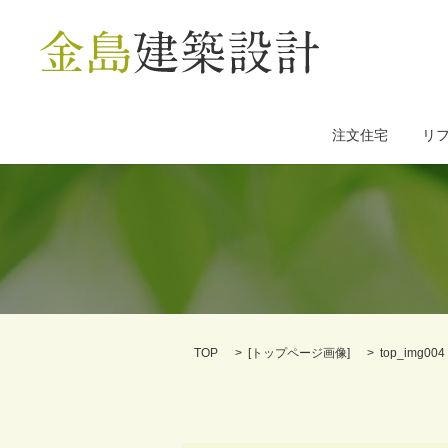
注文住宅
リ
TOP
[
トップページ画像
]
top_img004